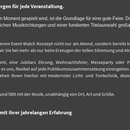
rgen für jede Veranstaltung.
 Moment gespielt wird, ist die Grundlage für eine gute Feier. D
lichen Musikrichtungen und einer fundierten Titelauswahl gro
serem Event-Watch Konzept nicht nur am Abend, sondern bereits be
 wir Sie bei mehr als nur beim Erzeugen der tollen Stimmung und 
t, eine Jubilars Ehrung, Weihnachtsfeier, Messeparty oder Pr
t es uns, flexibel auf jede Publikumszusammensetzung einzugehen.
hen Ihnen hierbei mit modernster Licht- und Tontechnik, deze
d fällt mit der Musik, unabhängig von Ort, Art und Größe.
 mit ihrer jahrelangen Erfahrung